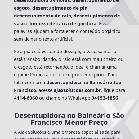
desentupidora 24 horas
,
desentupimento de
esgoto
,
desentupimento de pia
,
desentupimento de ralo
,
desentupimento de
vaso
e
limpeza de caixa de gordura
. Essas
palavras ajudam a fortalecer o conteúdo orgânico
sem deixar o texto artificial.
Se a pia está escoando devagar, o vaso sanitário
está transbordando, o ralo está com mau cheiro ou
o esgoto está retornando, o ideal é chamar uma
equipe técnica antes que o problema piore. Para
falar com uma
desentupidora no Balneário São
Francisco
, acesse
ajaxsolucoes.com.br
, ligue para
4114-6060
ou chame no WhatsApp
94153-1856
.
Desentupidora no Balneário São
Francisco Menor Preço
A Ajax Soluções é uma empresa especializada para