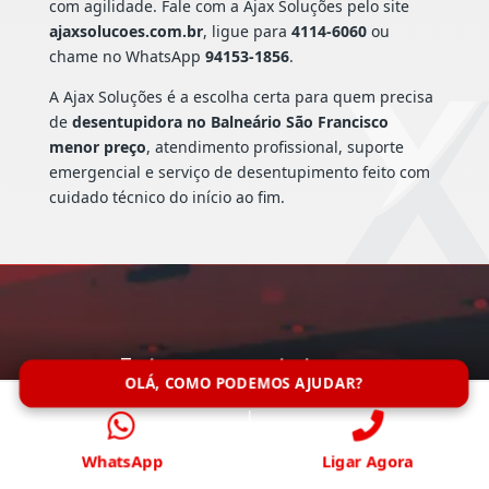
com agilidade. Fale com a Ajax Soluções pelo site
ajaxsolucoes.com.br
, ligue para
4114-6060
ou
chame no WhatsApp
94153-1856
.
A Ajax Soluções é a escolha certa para quem precisa
de
desentupidora no Balneário São Francisco
menor preço
, atendimento profissional, suporte
emergencial e serviço de desentupimento feito com
cuidado técnico do início ao fim.
Entre em contato conosco
agora!
OLÁ, COMO PODEMOS AJUDAR?
Fale conosco via Whatsapp, e garanta
agilidade no atendimento
WhatsApp
Ligar Agora
Falar Agora