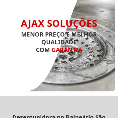
AJAX SOLUÇÕES
MENOR PREÇO E MELHOR
QUALIDADE
COM
GARANTIA
Desentupidora no Balneário São