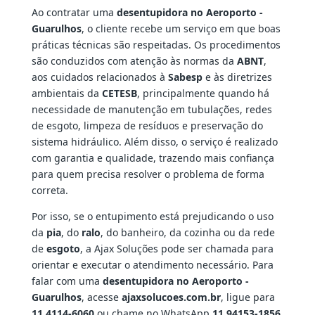
Ao contratar uma
desentupidora no Aeroporto -
Guarulhos
, o cliente recebe um serviço em que boas
práticas técnicas são respeitadas. Os procedimentos
são conduzidos com atenção às normas da
ABNT
,
aos cuidados relacionados à
Sabesp
e às diretrizes
ambientais da
CETESB
, principalmente quando há
necessidade de manutenção em tubulações, redes
de esgoto, limpeza de resíduos e preservação do
sistema hidráulico. Além disso, o serviço é realizado
com garantia e qualidade, trazendo mais confiança
para quem precisa resolver o problema de forma
correta.
Por isso, se o entupimento está prejudicando o uso
da
pia
, do
ralo
, do banheiro, da cozinha ou da rede
de
esgoto
, a Ajax Soluções pode ser chamada para
orientar e executar o atendimento necessário. Para
falar com uma
desentupidora no Aeroporto -
Guarulhos
, acesse
ajaxsolucoes.com.br
, ligue para
11 4114-6060
ou chame no WhatsApp
11 94153-1856
.