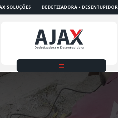
ZADORA • DESENTUPIDORA • LIMPEZA DE FOSSA • 