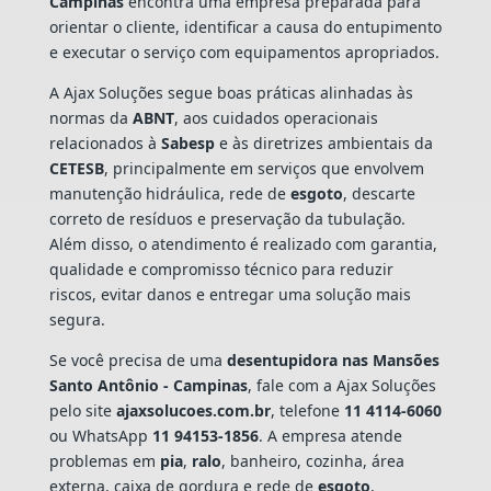
Campinas
encontra uma empresa preparada para
orientar o cliente, identificar a causa do entupimento
e executar o serviço com equipamentos apropriados.
A Ajax Soluções segue boas práticas alinhadas às
normas da
ABNT
, aos cuidados operacionais
relacionados à
Sabesp
e às diretrizes ambientais da
CETESB
, principalmente em serviços que envolvem
manutenção hidráulica, rede de
esgoto
, descarte
correto de resíduos e preservação da tubulação.
Além disso, o atendimento é realizado com garantia,
qualidade e compromisso técnico para reduzir
riscos, evitar danos e entregar uma solução mais
segura.
Se você precisa de uma
desentupidora nas Mansões
Santo Antônio - Campinas
, fale com a Ajax Soluções
pelo site
ajaxsolucoes.com.br
, telefone
11 4114-6060
ou WhatsApp
11 94153-1856
. A empresa atende
problemas em
pia
,
ralo
, banheiro, cozinha, área
externa, caixa de gordura e rede de
esgoto
,