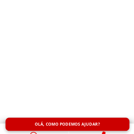
Quem já passou pela situação de ter um
encanamento entupido sabe o quão inconveniente e
estressante pode ser lidar com esse problema.
Contudo, em muitos casos, entupimentos ocorrem
nos momentos mais inoportunos, como durante a
noite, nos feriados ou nos finais de...
OLÁ, COMO PODEMOS AJUDAR?