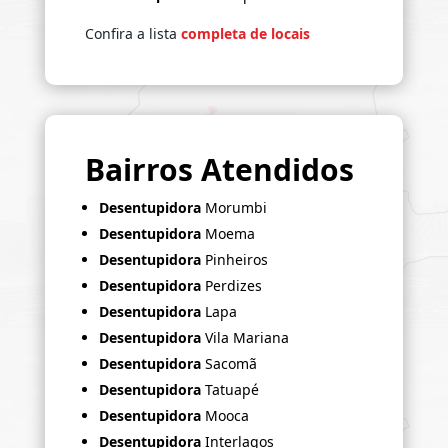
Confira a lista
completa de locais
Bairros Atendidos
Desentupidora
Morumbi
Desentupidora
Moema
Desentupidora
Pinheiros
Desentupidora
Perdizes
Desentupidora
Lapa
Desentupidora
Vila Mariana
Desentupidora
Sacomã
Desentupidora
Tatuapé
Desentupidora
Mooca
Desentupidora
Interlagos