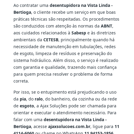
Ao contratar uma
desentupidora na Vista Linda -
Bertioga
, o cliente recebe um serviço em que boas
práticas técnicas são respeitadas. Os procedimentos
são conduzidos com atenção às normas da
ABNT
,
aos cuidados relacionados à
Sabesp
e às diretrizes
ambientais da
CETESB
, principalmente quando há
necessidade de manutenção em tubulações, redes
de esgoto, limpeza de resíduos e preservação do
sistema hidráulico. Além disso, o serviço é realizado
com garantia e qualidade, trazendo mais confiança
para quem precisa resolver o problema de forma
correta.
Por isso, se o entupimento está prejudicando o uso
da
pia
, do
ralo
, do banheiro, da cozinha ou da rede
de
esgoto
, a Ajax Soluções pode ser chamada para
orientar e executar o atendimento necessário. Para
falar com uma
desentupidora na Vista Linda -
Bertioga
, acesse
ajaxsolucoes.com.br
, ligue para
11
4114-6060
ou chame no WhatsApp
11 94153-1856
.