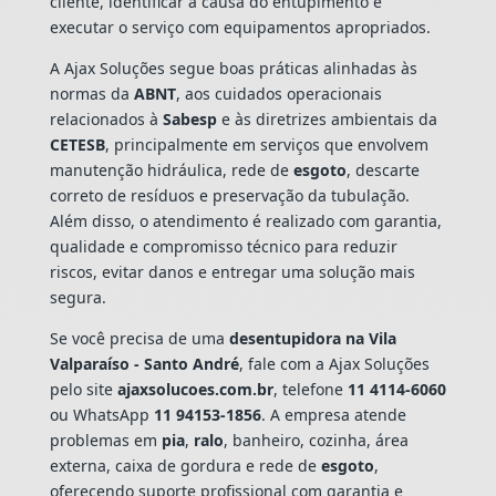
cliente, identificar a causa do entupimento e
executar o serviço com equipamentos apropriados.
A Ajax Soluções segue boas práticas alinhadas às
normas da
ABNT
, aos cuidados operacionais
relacionados à
Sabesp
e às diretrizes ambientais da
CETESB
, principalmente em serviços que envolvem
manutenção hidráulica, rede de
esgoto
, descarte
correto de resíduos e preservação da tubulação.
Além disso, o atendimento é realizado com garantia,
qualidade e compromisso técnico para reduzir
riscos, evitar danos e entregar uma solução mais
segura.
Se você precisa de uma
desentupidora na Vila
Valparaíso - Santo André
, fale com a Ajax Soluções
pelo site
ajaxsolucoes.com.br
, telefone
11 4114-6060
ou WhatsApp
11 94153-1856
. A empresa atende
problemas em
pia
,
ralo
, banheiro, cozinha, área
externa, caixa de gordura e rede de
esgoto
,
oferecendo suporte profissional com garantia e