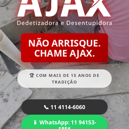
NÃO ARRISQUE.
CHAME AJAX.
🏆 COM MAIS DE 15 ANOS DE
TRADIÇÃO
📞 11 4114-6060
📱 WhatsApp: 11 94153-
1856