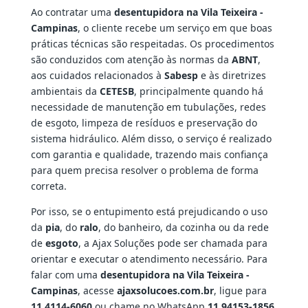
Ao contratar uma
desentupidora na Vila Teixeira -
Campinas
, o cliente recebe um serviço em que boas
práticas técnicas são respeitadas. Os procedimentos
são conduzidos com atenção às normas da
ABNT
,
aos cuidados relacionados à
Sabesp
e às diretrizes
ambientais da
CETESB
, principalmente quando há
necessidade de manutenção em tubulações, redes
de esgoto, limpeza de resíduos e preservação do
sistema hidráulico. Além disso, o serviço é realizado
com garantia e qualidade, trazendo mais confiança
para quem precisa resolver o problema de forma
correta.
Por isso, se o entupimento está prejudicando o uso
da
pia
, do
ralo
, do banheiro, da cozinha ou da rede
de
esgoto
, a Ajax Soluções pode ser chamada para
orientar e executar o atendimento necessário. Para
falar com uma
desentupidora na Vila Teixeira -
Campinas
, acesse
ajaxsolucoes.com.br
, ligue para
11 4114-6060
ou chame no WhatsApp
11 94153-1856
.