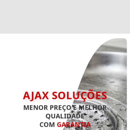
AJAX SOLUÇÕES
MENOR PREÇO E MELHOR
QUALIDADE
COM
GARANTIA