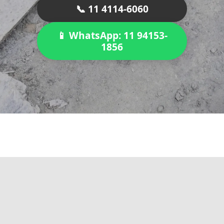
📞 11 4114-6060
📱 WhatsApp: 11 94153-
1856