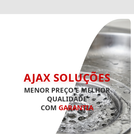
AJAX SOLUÇÕES
MENOR PREÇO E MELHOR
QUALIDADE
COM
GARANTIA