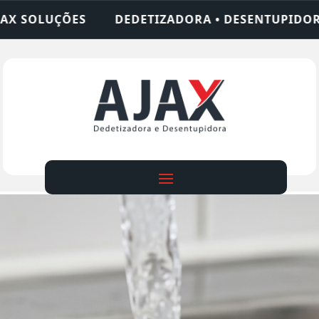
ZADORA • DESENTUPIDORA • LIMPEZA DE FOSSA • 