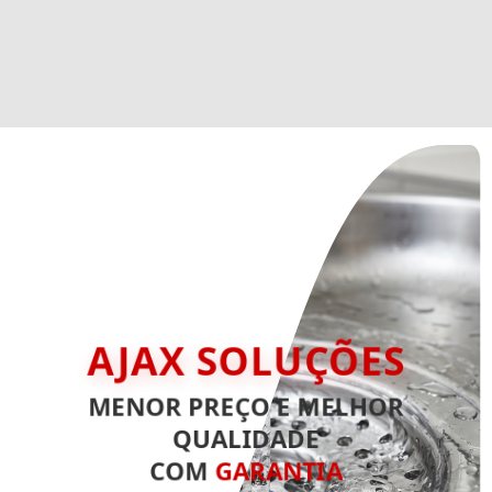
AJAX SOLUÇÕES
MENOR PREÇO E MELHOR
QUALIDADE
COM
GARANTIA