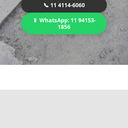
📞 11 4114-6060
📱 WhatsApp: 11 94153-
1856