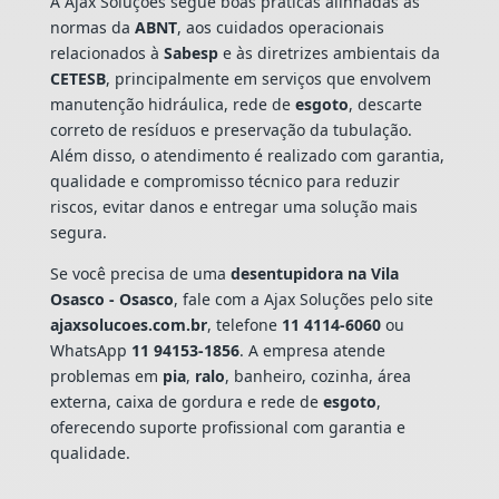
A Ajax Soluções segue boas práticas alinhadas às
normas da
ABNT
, aos cuidados operacionais
relacionados à
Sabesp
e às diretrizes ambientais da
CETESB
, principalmente em serviços que envolvem
manutenção hidráulica, rede de
esgoto
, descarte
correto de resíduos e preservação da tubulação.
Além disso, o atendimento é realizado com garantia,
qualidade e compromisso técnico para reduzir
riscos, evitar danos e entregar uma solução mais
segura.
Se você precisa de uma
desentupidora na Vila
Osasco - Osasco
, fale com a Ajax Soluções pelo site
ajaxsolucoes.com.br
, telefone
11 4114-6060
ou
WhatsApp
11 94153-1856
. A empresa atende
problemas em
pia
,
ralo
, banheiro, cozinha, área
externa, caixa de gordura e rede de
esgoto
,
oferecendo suporte profissional com garantia e
qualidade.