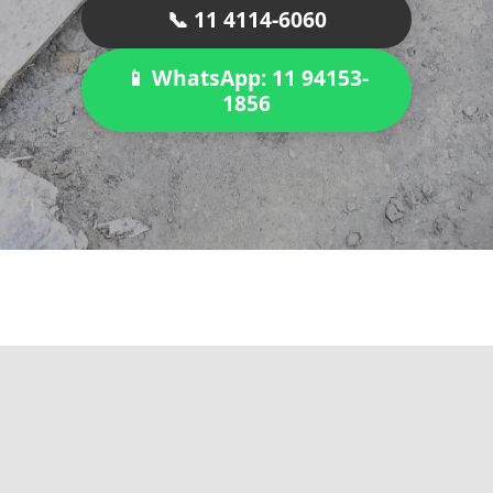
📞 11 4114-6060
📱 WhatsApp: 11 94153-
1856