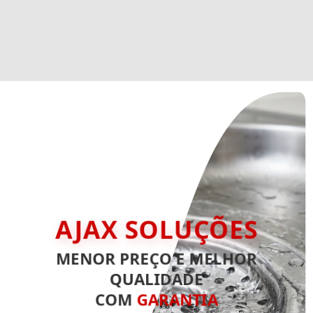
AJAX SOLUÇÕES
MENOR PREÇO E MELHOR
QUALIDADE
COM
GARANTIA