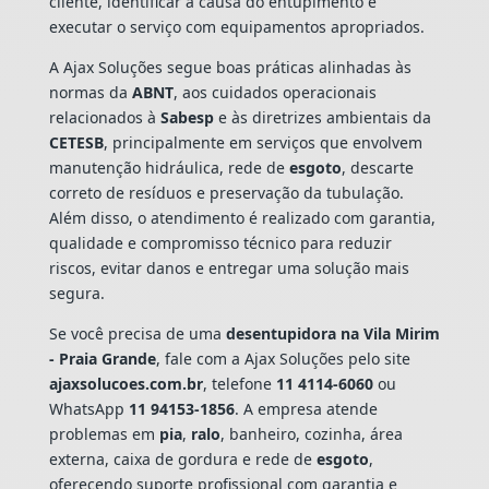
cliente, identificar a causa do entupimento e
executar o serviço com equipamentos apropriados.
A Ajax Soluções segue boas práticas alinhadas às
normas da
ABNT
, aos cuidados operacionais
relacionados à
Sabesp
e às diretrizes ambientais da
CETESB
, principalmente em serviços que envolvem
manutenção hidráulica, rede de
esgoto
, descarte
correto de resíduos e preservação da tubulação.
Além disso, o atendimento é realizado com garantia,
qualidade e compromisso técnico para reduzir
riscos, evitar danos e entregar uma solução mais
segura.
Se você precisa de uma
desentupidora na Vila Mirim
- Praia Grande
, fale com a Ajax Soluções pelo site
ajaxsolucoes.com.br
, telefone
11 4114-6060
ou
WhatsApp
11 94153-1856
. A empresa atende
problemas em
pia
,
ralo
, banheiro, cozinha, área
externa, caixa de gordura e rede de
esgoto
,
oferecendo suporte profissional com garantia e