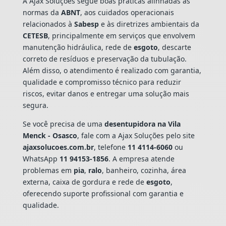
A Ajax Soluções segue boas práticas alinhadas às
normas da
ABNT
, aos cuidados operacionais
relacionados à
Sabesp
e às diretrizes ambientais da
CETESB
, principalmente em serviços que envolvem
manutenção hidráulica, rede de
esgoto
, descarte
correto de resíduos e preservação da tubulação.
Além disso, o atendimento é realizado com garantia,
qualidade e compromisso técnico para reduzir
riscos, evitar danos e entregar uma solução mais
segura.
Se você precisa de uma
desentupidora na Vila
Menck - Osasco
, fale com a Ajax Soluções pelo site
ajaxsolucoes.com.br
, telefone
11 4114-6060
ou
WhatsApp
11 94153-1856
. A empresa atende
problemas em
pia
,
ralo
, banheiro, cozinha, área
externa, caixa de gordura e rede de
esgoto
,
oferecendo suporte profissional com garantia e
qualidade.