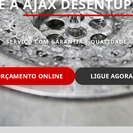
E A
AJAX DESENTU
SERVIÇO COM GARANTIA E QUALIDADE
ORÇAMENTO ONLINE
LIGUE AGORA