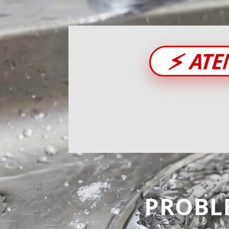
⚡
ATE
PROBL