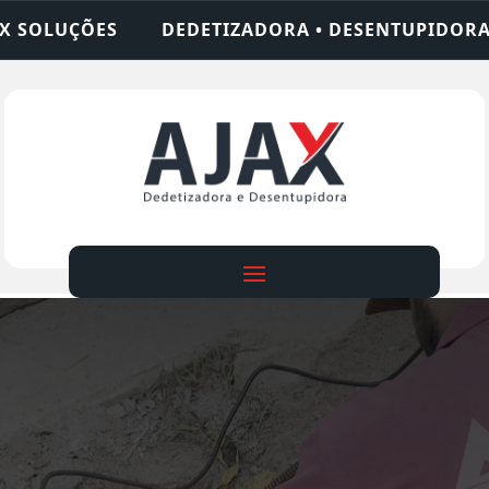
ADORA • DESENTUPIDORA • LIMPEZA DE FOSSA • 2