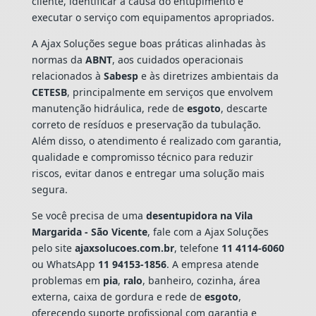
cliente, identificar a causa do entupimento e
executar o serviço com equipamentos apropriados.
A Ajax Soluções segue boas práticas alinhadas às
normas da
ABNT
, aos cuidados operacionais
relacionados à
Sabesp
e às diretrizes ambientais da
CETESB
, principalmente em serviços que envolvem
manutenção hidráulica, rede de
esgoto
, descarte
correto de resíduos e preservação da tubulação.
Além disso, o atendimento é realizado com garantia,
qualidade e compromisso técnico para reduzir
riscos, evitar danos e entregar uma solução mais
segura.
Se você precisa de uma
desentupidora na Vila
Margarida - São Vicente
, fale com a Ajax Soluções
pelo site
ajaxsolucoes.com.br
, telefone
11 4114-6060
ou WhatsApp
11 94153-1856
. A empresa atende
problemas em
pia
,
ralo
, banheiro, cozinha, área
externa, caixa de gordura e rede de
esgoto
,
oferecendo suporte profissional com garantia e