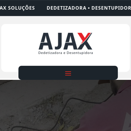
IZADORA • DESENTUPIDORA • LIMPEZA DE FOSSA •