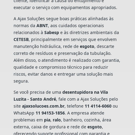
cliente, identificar a causa do entupimento e
executar o serviço com equipamentos apropriados.
A Ajax Soluções segue boas práticas alinhadas às
normas da
ABNT
, aos cuidados operacionais
relacionados à
Sabesp
e às diretrizes ambientais da
CETESB
, principalmente em serviços que envolvem
manutenção hidráulica, rede de
esgoto
, descarte
correto de resíduos e preservação da tubulação.
Além disso, o atendimento é realizado com garantia,
qualidade e compromisso técnico para reduzir
riscos, evitar danos e entregar uma solução mais
segura.
Se você precisa de uma
desentupidora na Vila
Luzita - Santo André
, fale com a Ajax Soluções pelo
site
ajaxsolucoes.com.br
, telefone
11 4114-6060
ou
WhatsApp
11 94153-1856
. A empresa atende
problemas em
pia
,
ralo
, banheiro, cozinha, área
externa, caixa de gordura e rede de
esgoto
,
oferecendo suporte profissional com garantia e