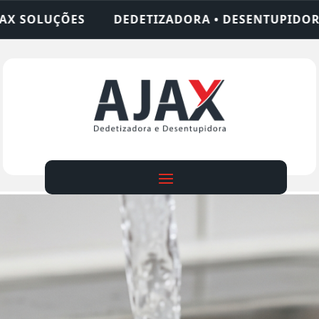
ADORA • DESENTUPIDORA • LIMPEZA DE FOSSA • 2