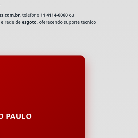
.
es.com.br
, telefone
11 4114-6060
ou
a e rede de
esgoto
, oferecendo suporte técnico
ÃO PAULO