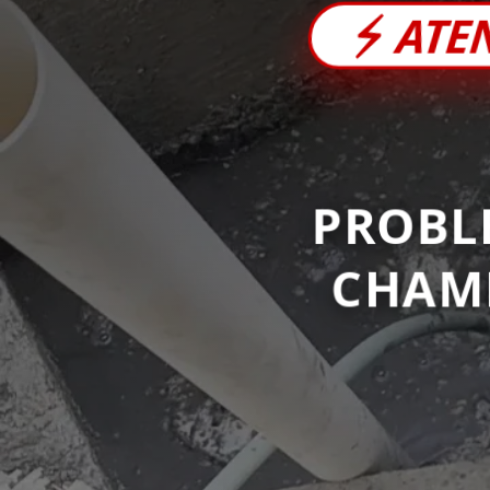
⚡
ATE
PROBL
CHAM