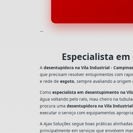
```
Especialista em
A
desentupidora na Vila Industrial - Campina
que precisam resolver entupimentos com rapi
e rede de
esgoto
, sempre avaliando a origem
Como
especialista em desentupimento na Vila
água voltando pelo ralo, mau cheiro na tubul
procura uma
desentupidora na Vila Industria
executar o serviço com equipamentos apropri
A Ajax Soluções segue boas práticas alinhada
principalmente em serviços que envolvem man