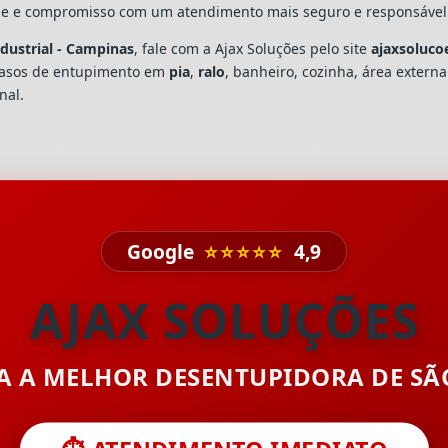
dade e compromisso com um atendimento mais seguro e responsável
ndustrial - Campinas
, fale com a Ajax Soluções pelo site
ajaxsoluco
casos de entupimento em
pia
,
ralo
, banheiro, cozinha, área extern
nal.
Google
⭐⭐⭐⭐⭐
4,9
AJAX SOLUÇÕES
TA A MELHOR DESENTUPIDORA DE S