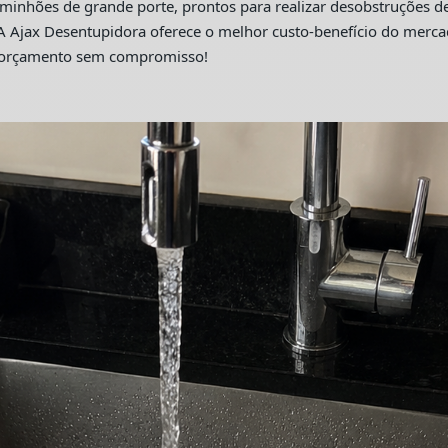
hões de grande porte, prontos para realizar desobstruções de 
A Ajax Desentupidora oferece o melhor custo-benefício do merc
m orçamento sem compromisso!