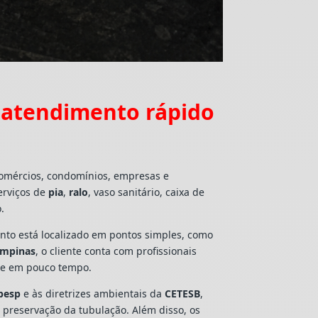
 atendimento rápido
comércios, condomínios, empresas e
erviços de
pia
,
ralo
, vaso sanitário, caixa de
.
mento está localizado em pontos simples, como
Campinas
, o cliente conta com profissionais
lte em pouco tempo.
besp
e às diretrizes ambientais da
CETESB
,
e preservação da tubulação. Além disso, os