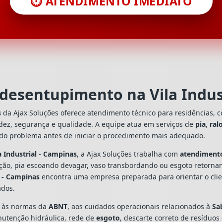
⏱️ ATENDIMENTO IMEDIATO
 desentupimento na Vila Indus
s
da Ajax Soluções oferece atendimento técnico para residências, 
dez, segurança e qualidade. A equipe atua em serviços de
pia
,
ral
 do problema antes de iniciar o procedimento mais adequado.
 Industrial - Campinas
, a Ajax Soluções trabalha com
atendiment
ação, pia escoando devagar, vaso transbordando ou esgoto retorn
l - Campinas
encontra uma empresa preparada para orientar o clien
ados.
s às normas da
ABNT
, aos cuidados operacionais relacionados à
Sa
utenção hidráulica, rede de
esgoto
, descarte correto de resíduos