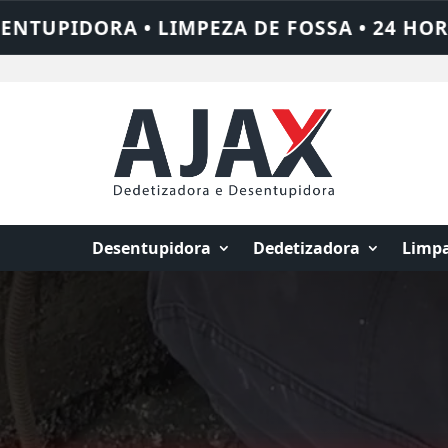
 • 24 HORAS • CHAME QUEM RESOLVE: AJA
Desentupidora
Dedetizadora
Limpa