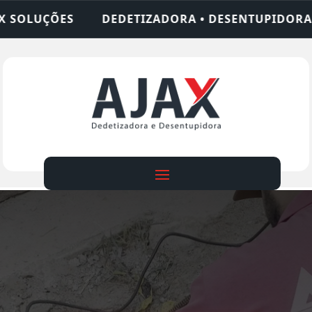
ADORA • DESENTUPIDORA • LIMPEZA DE FOSSA • 2