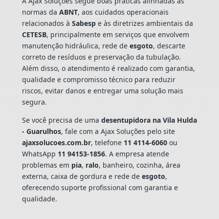
A Ajax Soluções segue boas práticas alinhadas às
normas da
ABNT
, aos cuidados operacionais
relacionados à
Sabesp
e às diretrizes ambientais da
CETESB
, principalmente em serviços que envolvem
manutenção hidráulica, rede de
esgoto
, descarte
correto de resíduos e preservação da tubulação.
Além disso, o atendimento é realizado com garantia,
qualidade e compromisso técnico para reduzir
riscos, evitar danos e entregar uma solução mais
segura.
Se você precisa de uma
desentupidora na Vila Hulda
- Guarulhos
, fale com a Ajax Soluções pelo site
ajaxsolucoes.com.br
, telefone
11 4114-6060
ou
WhatsApp
11 94153-1856
. A empresa atende
problemas em
pia
,
ralo
, banheiro, cozinha, área
externa, caixa de gordura e rede de
esgoto
,
oferecendo suporte profissional com garantia e
qualidade.