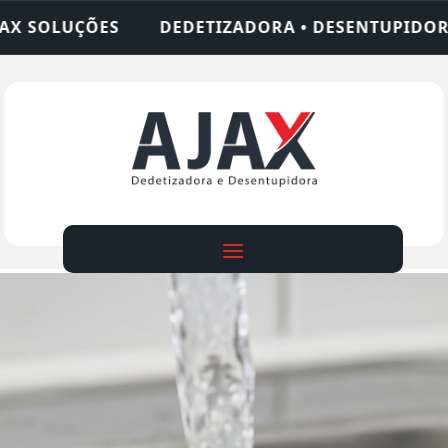
ADORA • DESENTUPIDORA • LIMPEZA DE FOSSA • 2