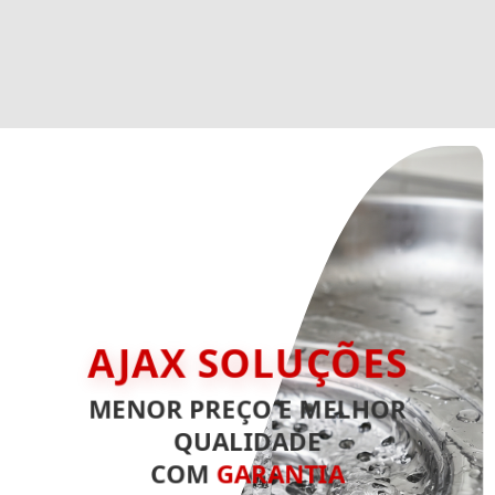
AJAX SOLUÇÕES
MENOR PREÇO E MELHOR
QUALIDADE
COM
GARANTIA