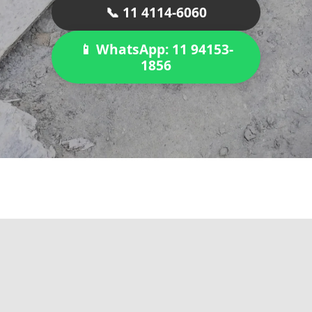
📞 11 4114-6060
📱 WhatsApp: 11 94153-
1856