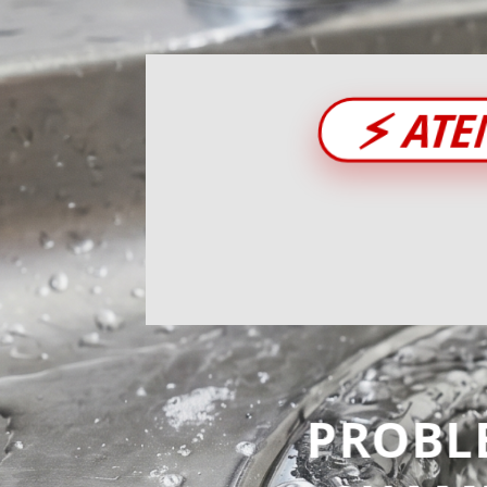
⚡
ATE
PROBL