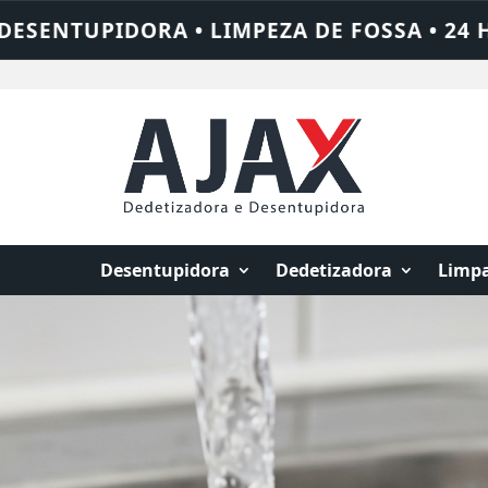
• 24 HORAS • CHAME QUEM RESOLVE: AJAX
Desentupidora
Dedetizadora
Limpa