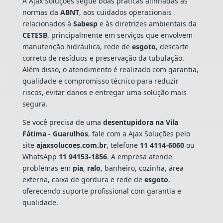
A Ajax Soluções segue boas práticas alinhadas às
normas da
ABNT
, aos cuidados operacionais
relacionados à
Sabesp
e às diretrizes ambientais da
CETESB
, principalmente em serviços que envolvem
manutenção hidráulica, rede de
esgoto
, descarte
correto de resíduos e preservação da tubulação.
Além disso, o atendimento é realizado com garantia,
qualidade e compromisso técnico para reduzir
riscos, evitar danos e entregar uma solução mais
segura.
Se você precisa de uma
desentupidora na Vila
Fátima - Guarulhos
, fale com a Ajax Soluções pelo
site
ajaxsolucoes.com.br
, telefone
11 4114-6060
ou
WhatsApp
11 94153-1856
. A empresa atende
problemas em
pia
,
ralo
, banheiro, cozinha, área
externa, caixa de gordura e rede de
esgoto
,
oferecendo suporte profissional com garantia e
qualidade.