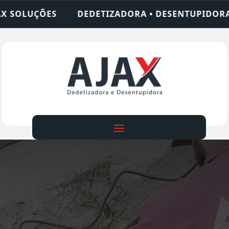
ZADORA • DESENTUPIDORA • LIMPEZA DE FOSSA • 