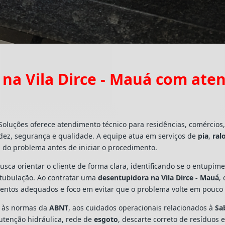
na Vila Dirce - Mauá com ate
Soluções oferece atendimento técnico para residências, comércio
dez, segurança e qualidade. A equipe atua em serviços de
pia
,
ral
 do problema antes de iniciar o procedimento.
busca orientar o cliente de forma clara, identificando se o entupi
a tubulação. Ao contratar uma
desentupidora na Vila Dirce - Mauá
,
mentos adequados e foco em evitar que o problema volte em pouco
s às normas da
ABNT
, aos cuidados operacionais relacionados à
Sa
utenção hidráulica, rede de
esgoto
, descarte correto de resíduos 