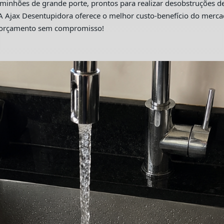
hões de grande porte, prontos para realizar desobstruções de 
A Ajax Desentupidora oferece o melhor custo-benefício do merc
m orçamento sem compromisso!