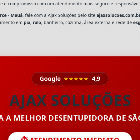
dade e compromisso com um atendimento mais seguro e responsável
irce - Mauá
, fale com a Ajax Soluções pelo site
ajaxsolucoes.com.b
upimento em
pia
,
ralo
, banheiro, cozinha, área externa e rede de
es
Google
⭐⭐⭐⭐⭐
4,9
AJAX SOLUÇÕES
TA A MELHOR DESENTUPIDORA DE S