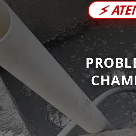
⚡
ATE
PROBL
CHAM