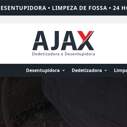
SA • 24 HORAS • CHAME QUEM RESOLVE: AJ
Desentupidora
Dedetizadora
Limpa