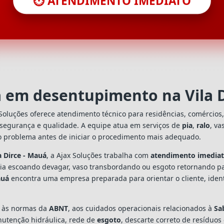
⏱️ ATENDIMENTO IMEDIATO
a em desentupimento na Vila 
Soluções oferece atendimento técnico para residências, comércio
 segurança e qualidade. A equipe atua em serviços de
pia
,
ralo
, va
o problema antes de iniciar o procedimento mais adequado.
a Dirce - Mauá
, a Ajax Soluções trabalha com
atendimento imedia
 pia escoando devagar, vaso transbordando ou esgoto retornando p
auá
encontra uma empresa preparada para orientar o cliente, ident
s às normas da
ABNT
, aos cuidados operacionais relacionados à
Sa
utenção hidráulica, rede de
esgoto
, descarte correto de resíduos