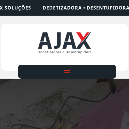
ADORA • DESENTUPIDORA • LIMPEZA DE FOSSA • 2