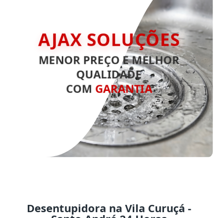
AJAX SOLUÇÕES
MENOR PREÇO E MELHOR
QUALIDADE
COM
GARANTIA
Desentupidora na Vila Curuçá -