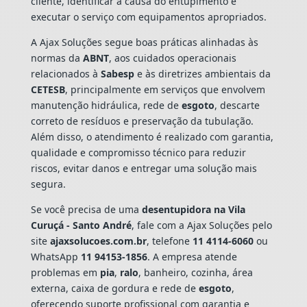
cliente, identificar a causa do entupimento e
executar o serviço com equipamentos apropriados.
A Ajax Soluções segue boas práticas alinhadas às
normas da
ABNT
, aos cuidados operacionais
relacionados à
Sabesp
e às diretrizes ambientais da
CETESB
, principalmente em serviços que envolvem
manutenção hidráulica, rede de
esgoto
, descarte
correto de resíduos e preservação da tubulação.
Além disso, o atendimento é realizado com garantia,
qualidade e compromisso técnico para reduzir
riscos, evitar danos e entregar uma solução mais
segura.
Se você precisa de uma
desentupidora na Vila
Curuçá - Santo André
, fale com a Ajax Soluções pelo
site
ajaxsolucoes.com.br
, telefone
11 4114-6060
ou
WhatsApp
11 94153-1856
. A empresa atende
problemas em
pia
,
ralo
, banheiro, cozinha, área
externa, caixa de gordura e rede de
esgoto
,
oferecendo suporte profissional com garantia e