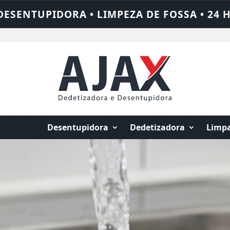
• 24 HORAS • CHAME QUEM RESOLVE: AJAX
Desentupidora
Dedetizadora
Limpa