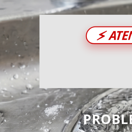
⚡
ATE
PROBL