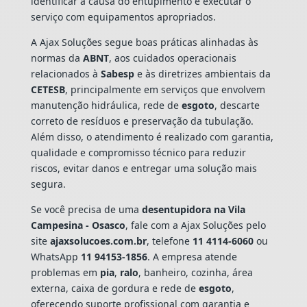
identificar a causa do entupimento e executar o
serviço com equipamentos apropriados.
A Ajax Soluções segue boas práticas alinhadas às
normas da
ABNT
, aos cuidados operacionais
relacionados à
Sabesp
e às diretrizes ambientais da
CETESB
, principalmente em serviços que envolvem
manutenção hidráulica, rede de
esgoto
, descarte
correto de resíduos e preservação da tubulação.
Além disso, o atendimento é realizado com garantia,
qualidade e compromisso técnico para reduzir
riscos, evitar danos e entregar uma solução mais
segura.
Se você precisa de uma
desentupidora na Vila
Campesina - Osasco
, fale com a Ajax Soluções pelo
site
ajaxsolucoes.com.br
, telefone
11 4114-6060
ou
WhatsApp
11 94153-1856
. A empresa atende
problemas em
pia
,
ralo
, banheiro, cozinha, área
externa, caixa de gordura e rede de
esgoto
,
oferecendo suporte profissional com garantia e