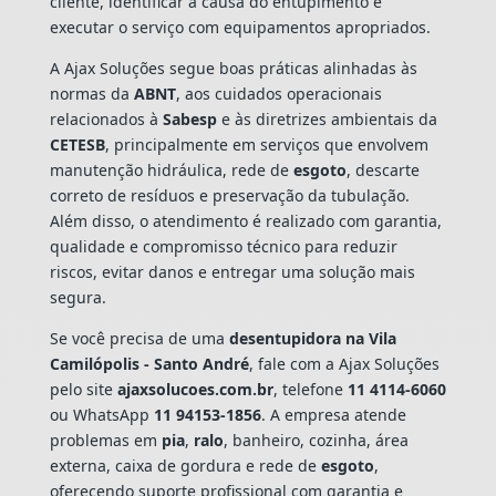
cliente, identificar a causa do entupimento e
executar o serviço com equipamentos apropriados.
A Ajax Soluções segue boas práticas alinhadas às
normas da
ABNT
, aos cuidados operacionais
relacionados à
Sabesp
e às diretrizes ambientais da
CETESB
, principalmente em serviços que envolvem
manutenção hidráulica, rede de
esgoto
, descarte
correto de resíduos e preservação da tubulação.
Além disso, o atendimento é realizado com garantia,
qualidade e compromisso técnico para reduzir
riscos, evitar danos e entregar uma solução mais
segura.
Se você precisa de uma
desentupidora na Vila
Camilópolis - Santo André
, fale com a Ajax Soluções
pelo site
ajaxsolucoes.com.br
, telefone
11 4114-6060
ou WhatsApp
11 94153-1856
. A empresa atende
problemas em
pia
,
ralo
, banheiro, cozinha, área
externa, caixa de gordura e rede de
esgoto
,
oferecendo suporte profissional com garantia e