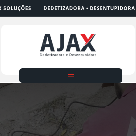
ADORA • DESENTUPIDORA • LIMPEZA DE FOSSA • 2