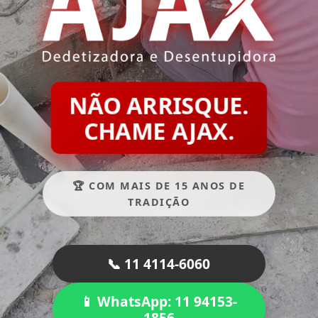
NÃO ARRISQUE.
CHAME AJAX.
🏆 COM MAIS DE 15 ANOS DE
TRADIÇÃO
📞 11 4114-6060
📱 WhatsApp: 11 94153-
1856