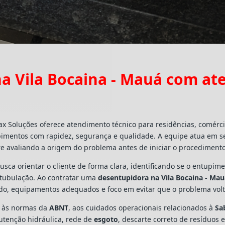
a Vila Bocaina - Mauá com at
ax Soluções oferece atendimento técnico para residências, comérc
pimentos com rapidez, segurança e qualidade. A equipe atua em s
e avaliando a origem do problema antes de iniciar o procedimento
busca orientar o cliente de forma clara, identificando se o entupi
a tubulação. Ao contratar uma
desentupidora na Vila Bocaina - Ma
ado, equipamentos adequados e foco em evitar que o problema vo
s às normas da
ABNT
, aos cuidados operacionais relacionados à
Sa
utenção hidráulica, rede de
esgoto
, descarte correto de resíduos 