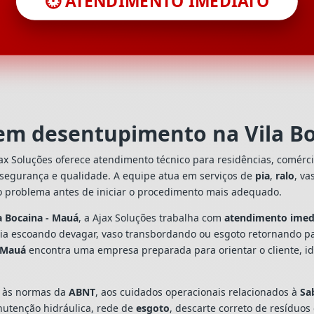
⏱️ ATENDIMENTO IMEDIATO
 em desentupimento na Vila B
ax Soluções oferece atendimento técnico para residências, comérc
 segurança e qualidade. A equipe atua em serviços de
pia
,
ralo
, va
o problema antes de iniciar o procedimento mais adequado.
a Bocaina - Mauá
, a Ajax Soluções trabalha com
atendimento imed
 pia escoando devagar, vaso transbordando ou esgoto retornando p
- Mauá
encontra uma empresa preparada para orientar o cliente, id
s às normas da
ABNT
, aos cuidados operacionais relacionados à
Sa
utenção hidráulica, rede de
esgoto
, descarte correto de resíduos