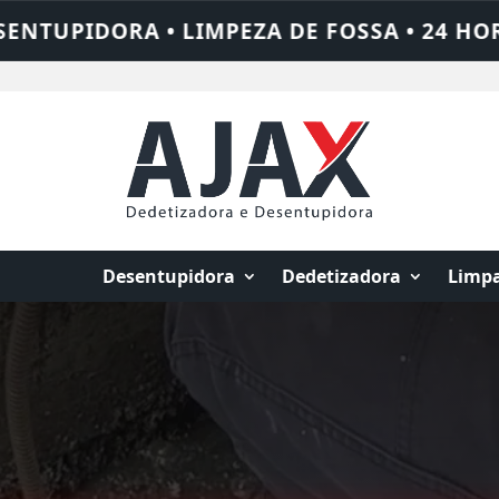
A • 24 HORAS • CHAME QUEM RESOLVE: AJA
Desentupidora
Dedetizadora
Limpa