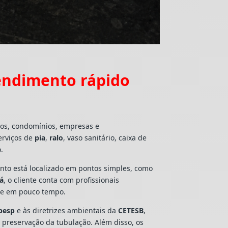
endimento rápido
ios, condomínios, empresas e
erviços de
pia
,
ralo
, vaso sanitário, caixa de
.
mento está localizado em pontos simples, como
uá
, o cliente conta com profissionais
lte em pouco tempo.
besp
e às diretrizes ambientais da
CETESB
,
e preservação da tubulação. Além disso, os