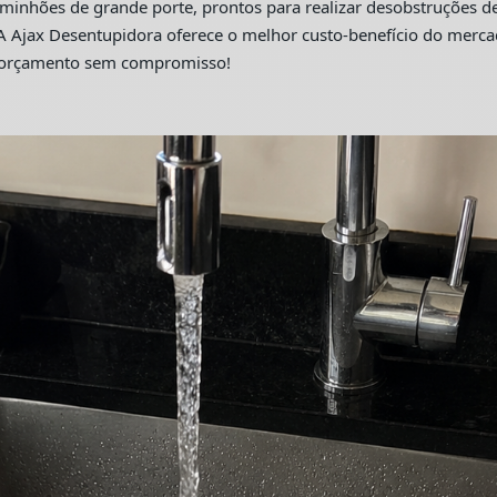
hões de grande porte, prontos para realizar desobstruções de 
A Ajax Desentupidora oferece o melhor custo-benefício do merc
m orçamento sem compromisso!