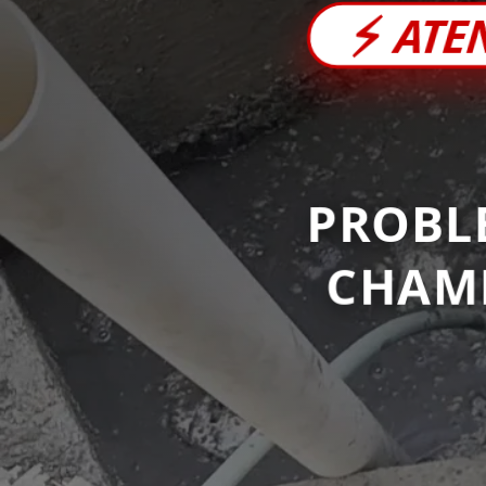
⚡
ATE
PROBL
CHAM