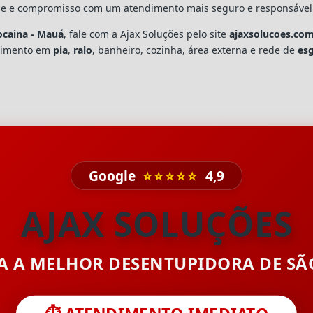
dade e compromisso com um atendimento mais seguro e responsável
ocaina - Mauá
, fale com a Ajax Soluções pelo site
ajaxsolucoes.com
upimento em
pia
,
ralo
, banheiro, cozinha, área externa e rede de
es
Google
⭐⭐⭐⭐⭐
4,9
AJAX SOLUÇÕES
TA A MELHOR DESENTUPIDORA DE S