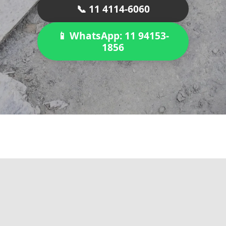
📞 11 4114-6060
📱 WhatsApp: 11 94153-
1856