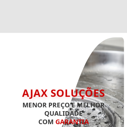
AJAX SOLUÇÕES
MENOR PREÇO E MELHOR
QUALIDADE
COM
GARANTIA