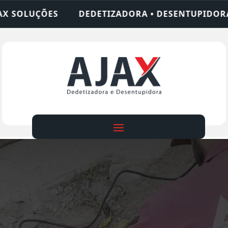
ZADORA • DESENTUPIDORA • LIMPEZA DE FOSSA • 