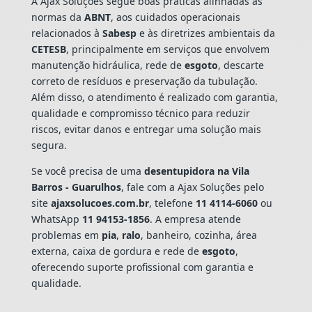
A Ajax Soluções segue boas práticas alinhadas às
normas da
ABNT
, aos cuidados operacionais
relacionados à
Sabesp
e às diretrizes ambientais da
CETESB
, principalmente em serviços que envolvem
manutenção hidráulica, rede de
esgoto
, descarte
correto de resíduos e preservação da tubulação.
Além disso, o atendimento é realizado com garantia,
qualidade e compromisso técnico para reduzir
riscos, evitar danos e entregar uma solução mais
segura.
Se você precisa de uma
desentupidora na Vila
Barros - Guarulhos
, fale com a Ajax Soluções pelo
site
ajaxsolucoes.com.br
, telefone
11 4114-6060
ou
WhatsApp
11 94153-1856
. A empresa atende
problemas em
pia
,
ralo
, banheiro, cozinha, área
externa, caixa de gordura e rede de
esgoto
,
oferecendo suporte profissional com garantia e
qualidade.