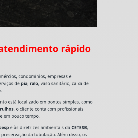
 atendimento rápido
omércios, condomínios, empresas e
erviços de
pia
,
ralo
, vaso sanitário, caixa de
.
mento está localizado em pontos simples, como
arulhos
, o cliente conta com profissionais
lte em pouco tempo.
besp
e às diretrizes ambientais da
CETESB
,
e preservação da tubulação. Além disso, os