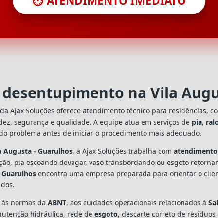
⏱️ ATENDIMENTO IMEDIATO
m desentupimento na Vila Augu
da Ajax Soluções oferece atendimento técnico para residências, c
dez, segurança e qualidade. A equipe atua em serviços de
pia
,
ral
 do problema antes de iniciar o procedimento mais adequado.
a Augusta - Guarulhos
, a Ajax Soluções trabalha com
atendimento
ação, pia escoando devagar, vaso transbordando ou esgoto retorn
- Guarulhos
encontra uma empresa preparada para orientar o client
ados.
s às normas da
ABNT
, aos cuidados operacionais relacionados à
Sa
utenção hidráulica, rede de
esgoto
, descarte correto de resíduos