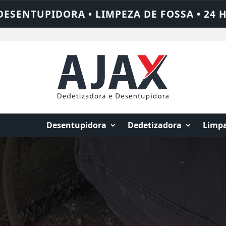
A • 24 HORAS • CHAME QUEM RESOLVE: AJ
Desentupidora
Dedetizadora
Limpa