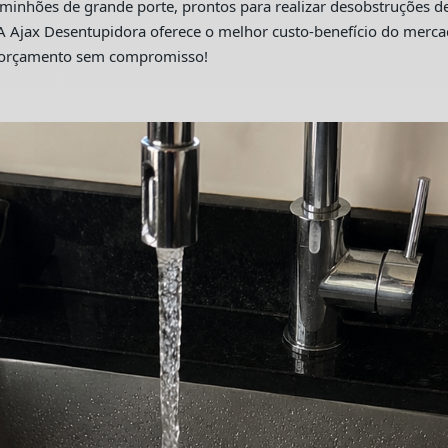
hões de grande porte, prontos para realizar desobstruções de 
A Ajax Desentupidora oferece o melhor custo-benefício do merc
m orçamento sem compromisso!