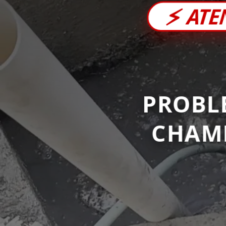
⚡
ATE
PROBL
CHAM