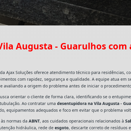
ila Augusta - Guarulhos com
da Ajax Soluções oferece atendimento técnico para residências, c
pimentos com rapidez, segurança e qualidade. A equipe atua em s
e avaliando a origem do problema antes de iniciar o procedimento
busca orientar o cliente de forma clara, identificando se o entupi
a tubulação. Ao contratar uma
desentupidora na Vila Augusta - Gu
ado, equipamentos adequados e foco em evitar que o problema vo
s às normas da
ABNT
, aos cuidados operacionais relacionados à
Sa
utenção hidráulica, rede de
esgoto
, descarte correto de resíduos 