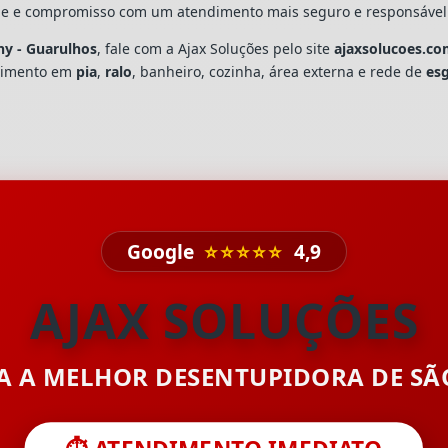
dade e compromisso com um atendimento mais seguro e responsável
ny - Guarulhos
, fale com a Ajax Soluções pelo site
ajaxsolucoes.co
upimento em
pia
,
ralo
, banheiro, cozinha, área externa e rede de
es
Google
⭐⭐⭐⭐⭐
4,9
AJAX SOLUÇÕES
TA A MELHOR DESENTUPIDORA DE S