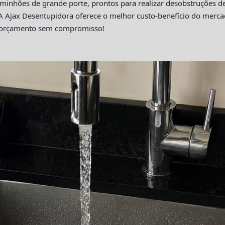
hões de grande porte, prontos para realizar desobstruções de 
A Ajax Desentupidora oferece o melhor custo-benefício do merc
m orçamento sem compromisso!