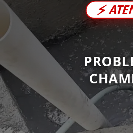
⚡
ATE
PROBL
CHAM