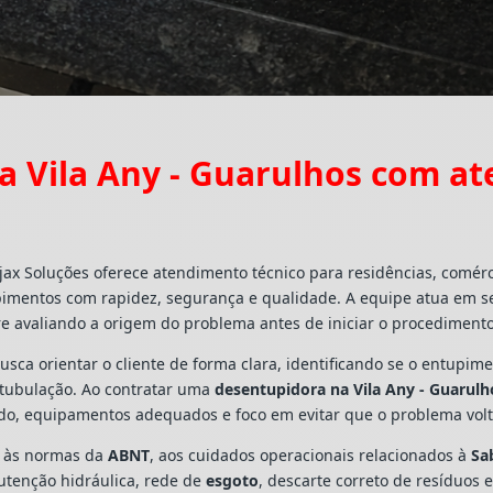
 Vila Any - Guarulhos com a
jax Soluções oferece atendimento técnico para residências, comér
pimentos com rapidez, segurança e qualidade. A equipe atua em s
e avaliando a origem do problema antes de iniciar o procedimento
busca orientar o cliente de forma clara, identificando se o entupi
a tubulação. Ao contratar uma
desentupidora na Vila Any - Guarulh
ado, equipamentos adequados e foco em evitar que o problema vo
s às normas da
ABNT
, aos cuidados operacionais relacionados à
Sa
utenção hidráulica, rede de
esgoto
, descarte correto de resíduos 