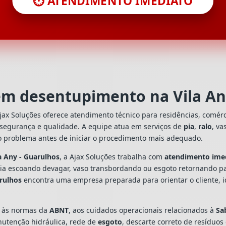
⏱️ ATENDIMENTO IMEDIATO
 em desentupimento na Vila An
jax Soluções oferece atendimento técnico para residências, comér
 segurança e qualidade. A equipe atua em serviços de
pia
,
ralo
, va
o problema antes de iniciar o procedimento mais adequado.
a Any - Guarulhos
, a Ajax Soluções trabalha com
atendimento ime
 pia escoando devagar, vaso transbordando ou esgoto retornando p
arulhos
encontra uma empresa preparada para orientar o cliente, i
s às normas da
ABNT
, aos cuidados operacionais relacionados à
Sa
utenção hidráulica, rede de
esgoto
, descarte correto de resíduos