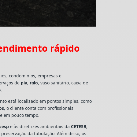
tendimento rápido
cios, condomínios, empresas e
erviços de
pia
,
ralo
, vaso sanitário, caixa de
.
mento está localizado em pontos simples, como
os
, o cliente conta com profissionais
lte em pouco tempo.
besp
e às diretrizes ambientais da
CETESB
,
e preservação da tubulação. Além disso, os