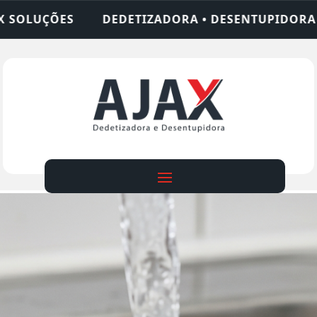
ORA • DESENTUPIDORA • LIMPEZA DE FOSSA • 24 