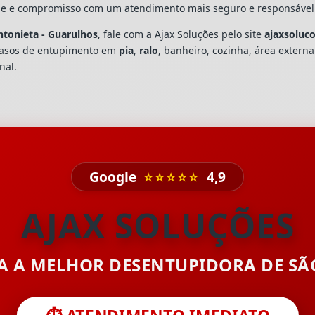
dade e compromisso com um atendimento mais seguro e responsável
ntonieta - Guarulhos
, fale com a Ajax Soluções pelo site
ajaxsoluc
casos de entupimento em
pia
,
ralo
, banheiro, cozinha, área extern
nal.
Google
⭐⭐⭐⭐⭐
4,9
AJAX SOLUÇÕES
TA A MELHOR DESENTUPIDORA DE S