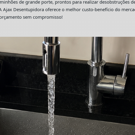
hões de grande porte, prontos para realizar desobstruções de 
A Ajax Desentupidora oferece o melhor custo-benefício do merc
m orçamento sem compromisso!