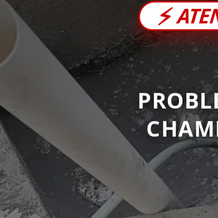
⚡
ATE
PROBL
CHAM