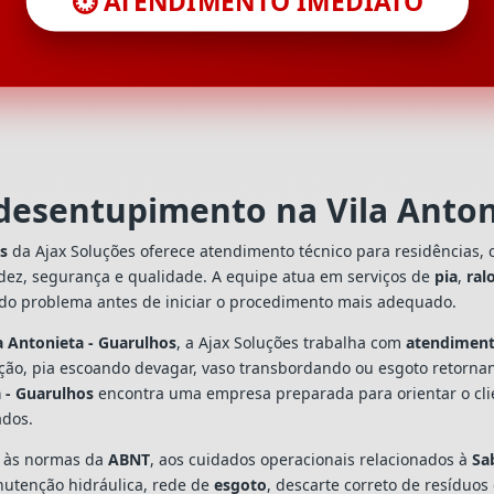
⏱️ ATENDIMENTO IMEDIATO
 desentupimento na Vila Anton
os
da Ajax Soluções oferece atendimento técnico para residências,
dez, segurança e qualidade. A equipe atua em serviços de
pia
,
ral
 do problema antes de iniciar o procedimento mais adequado.
a Antonieta - Guarulhos
, a Ajax Soluções trabalha com
atendiment
ação, pia escoando devagar, vaso transbordando ou esgoto retorn
 - Guarulhos
encontra uma empresa preparada para orientar o clie
ados.
s às normas da
ABNT
, aos cuidados operacionais relacionados à
Sa
utenção hidráulica, rede de
esgoto
, descarte correto de resíduos