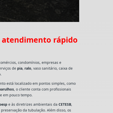
m atendimento rápido
 comércios, condomínios, empresas e
erviços de
pia
,
ralo
, vaso sanitário, caixa de
.
mento está localizado em pontos simples, como
uarulhos
, o cliente conta com profissionais
lte em pouco tempo.
besp
e às diretrizes ambientais da
CETESB
,
e preservação da tubulação. Além disso, os