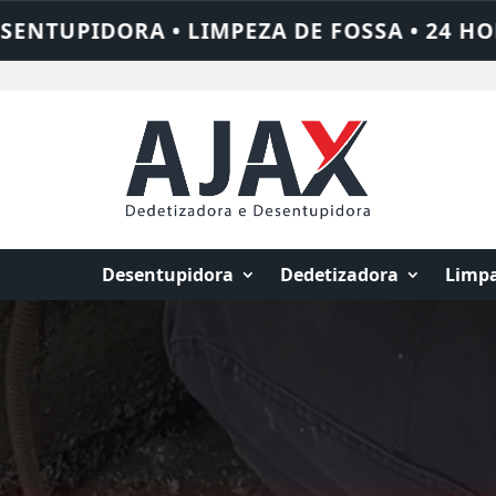
A • 24 HORAS • CHAME QUEM RESOLVE: AJ
Desentupidora
Dedetizadora
Limpa