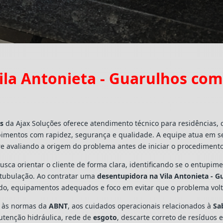
la Antonieta - Guarulhos co
os
da Ajax Soluções oferece atendimento técnico para residências,
pimentos com rapidez, segurança e qualidade. A equipe atua em s
e avaliando a origem do problema antes de iniciar o procedimento
busca orientar o cliente de forma clara, identificando se o entupi
a tubulação. Ao contratar uma
desentupidora na Vila Antonieta - G
ado, equipamentos adequados e foco em evitar que o problema vo
s às normas da
ABNT
, aos cuidados operacionais relacionados à
Sa
utenção hidráulica, rede de
esgoto
, descarte correto de resíduos 