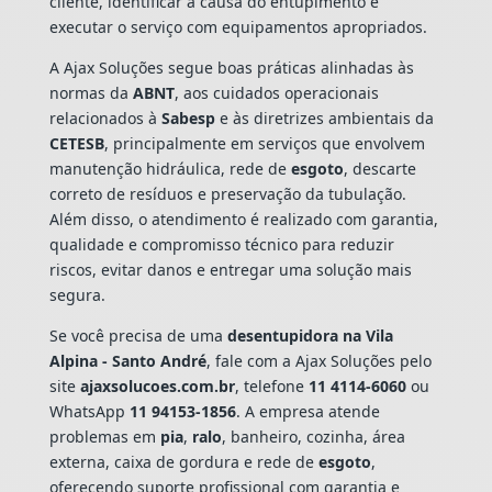
cliente, identificar a causa do entupimento e
executar o serviço com equipamentos apropriados.
A Ajax Soluções segue boas práticas alinhadas às
normas da
ABNT
, aos cuidados operacionais
relacionados à
Sabesp
e às diretrizes ambientais da
CETESB
, principalmente em serviços que envolvem
manutenção hidráulica, rede de
esgoto
, descarte
correto de resíduos e preservação da tubulação.
Além disso, o atendimento é realizado com garantia,
qualidade e compromisso técnico para reduzir
riscos, evitar danos e entregar uma solução mais
segura.
Se você precisa de uma
desentupidora na Vila
Alpina - Santo André
, fale com a Ajax Soluções pelo
site
ajaxsolucoes.com.br
, telefone
11 4114-6060
ou
WhatsApp
11 94153-1856
. A empresa atende
problemas em
pia
,
ralo
, banheiro, cozinha, área
externa, caixa de gordura e rede de
esgoto
,
oferecendo suporte profissional com garantia e