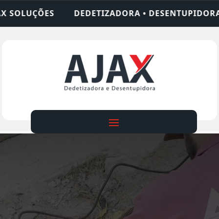
IZADORA • DESENTUPIDORA • LIMPEZA DE FOSSA •