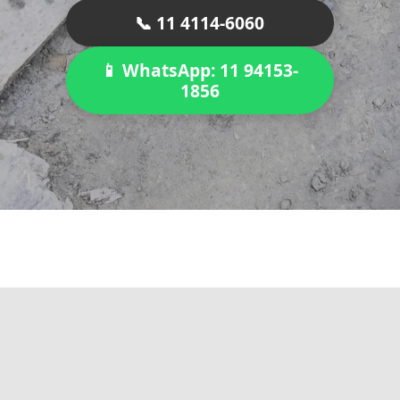
📞 11 4114-6060
📱 WhatsApp: 11 94153-
1856