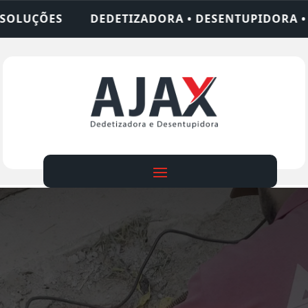
ADORA • DESENTUPIDORA • LIMPEZA DE FOSSA • 2