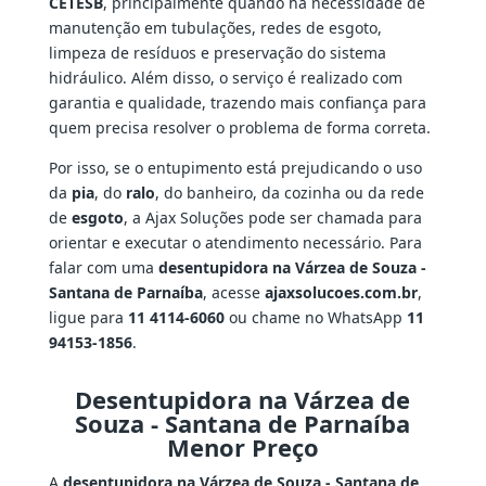
CETESB
, principalmente quando há necessidade de
manutenção em tubulações, redes de esgoto,
limpeza de resíduos e preservação do sistema
hidráulico. Além disso, o serviço é realizado com
garantia e qualidade, trazendo mais confiança para
quem precisa resolver o problema de forma correta.
Por isso, se o entupimento está prejudicando o uso
da
pia
, do
ralo
, do banheiro, da cozinha ou da rede
de
esgoto
, a Ajax Soluções pode ser chamada para
orientar e executar o atendimento necessário. Para
falar com uma
desentupidora na Várzea de Souza -
Santana de Parnaíba
, acesse
ajaxsolucoes.com.br
,
ligue para
11 4114-6060
ou chame no WhatsApp
11
94153-1856
.
Desentupidora na Várzea de
Souza - Santana de Parnaíba
Menor Preço
A
desentupidora na Várzea de Souza - Santana de