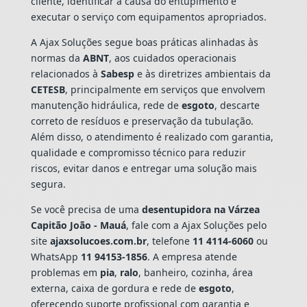
cliente, identificar a causa do entupimento e
executar o serviço com equipamentos apropriados.
A Ajax Soluções segue boas práticas alinhadas às
normas da
ABNT
, aos cuidados operacionais
relacionados à
Sabesp
e às diretrizes ambientais da
CETESB
, principalmente em serviços que envolvem
manutenção hidráulica, rede de
esgoto
, descarte
correto de resíduos e preservação da tubulação.
Além disso, o atendimento é realizado com garantia,
qualidade e compromisso técnico para reduzir
riscos, evitar danos e entregar uma solução mais
segura.
Se você precisa de uma
desentupidora na Várzea
Capitão João - Mauá
, fale com a Ajax Soluções pelo
site
ajaxsolucoes.com.br
, telefone
11 4114-6060
ou
WhatsApp
11 94153-1856
. A empresa atende
problemas em
pia
,
ralo
, banheiro, cozinha, área
externa, caixa de gordura e rede de
esgoto
,
oferecendo suporte profissional com garantia e