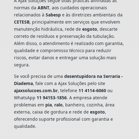
A Ajax Soluções segue boas práticas alinhadas às
normas da
ABNT
, aos cuidados operacionais
relacionados à
Sabesp
e às diretrizes ambientais da
CETESB
, principalmente em serviços que envolvem
manutenção hidráulica, rede de
esgoto
, descarte
correto de resíduos e preservação da tubulação.
Além disso, o atendimento é realizado com garantia,
qualidade e compromisso técnico para reduzir
riscos, evitar danos e entregar uma solução mais
segura.
Se você precisa de uma
desentupidora na Serraria -
Diadema
, fale com a Ajax Soluções pelo site
ajaxsolucoes.com.br
, telefone
11 4114-6060
ou
WhatsApp
11 94153-1856
. A empresa atende
problemas em
pia
,
ralo
, banheiro, cozinha, área
externa, caixa de gordura e rede de
esgoto
,
oferecendo suporte profissional com garantia e
qualidade.