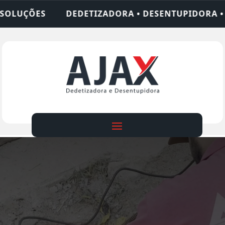
A • DESENTUPIDORA • LIMPEZA DE FOSSA • 24 HO