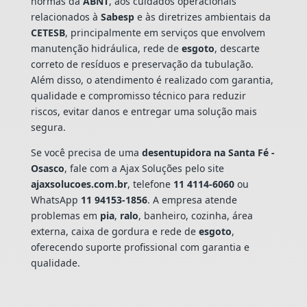
normas da
ABNT
, aos cuidados operacionais
relacionados à
Sabesp
e às diretrizes ambientais da
CETESB
, principalmente em serviços que envolvem
manutenção hidráulica, rede de
esgoto
, descarte
correto de resíduos e preservação da tubulação.
Além disso, o atendimento é realizado com garantia,
qualidade e compromisso técnico para reduzir
riscos, evitar danos e entregar uma solução mais
segura.
Se você precisa de uma
desentupidora na Santa Fé -
Osasco
, fale com a Ajax Soluções pelo site
ajaxsolucoes.com.br
, telefone
11 4114-6060
ou
WhatsApp
11 94153-1856
. A empresa atende
problemas em
pia
,
ralo
, banheiro, cozinha, área
externa, caixa de gordura e rede de
esgoto
,
oferecendo suporte profissional com garantia e
qualidade.