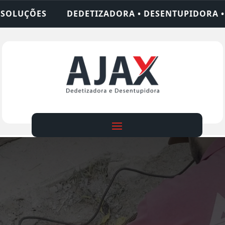
ADORA • DESENTUPIDORA • LIMPEZA DE FOSSA • 2