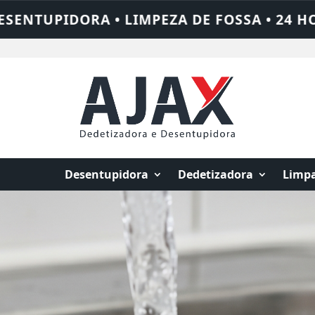
24 HORAS • CHAME QUEM RESOLVE: AJAX S
Desentupidora
Dedetizadora
Limpa