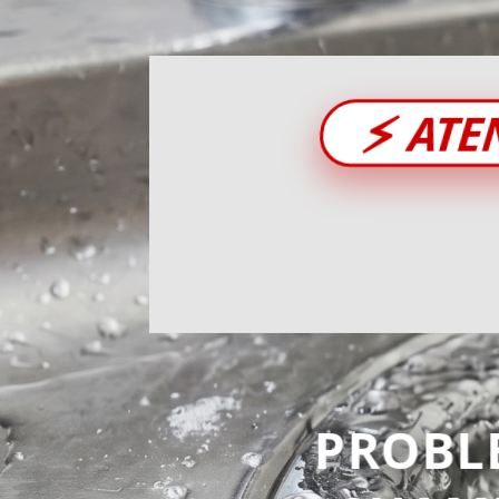
⚡
ATE
PROBL