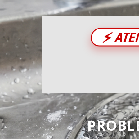
⚡
ATE
PROBL