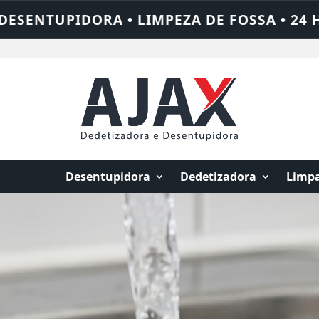
4 HORAS • CHAME QUEM RESOLVE: AJAX SO
Desentupidora
Dedetizadora
Limpa