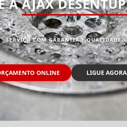
E A
AJAX DESENTU
SERVIÇO COM GARANTIA E QUALIDADE
ORÇAMENTO ONLINE
LIGUE AGORA