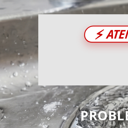
⚡
ATE
PROBL