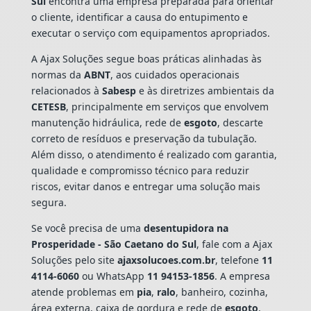
Sul
encontra uma empresa preparada para orientar
o cliente, identificar a causa do entupimento e
executar o serviço com equipamentos apropriados.
A Ajax Soluções segue boas práticas alinhadas às
normas da
ABNT
, aos cuidados operacionais
relacionados à
Sabesp
e às diretrizes ambientais da
CETESB
, principalmente em serviços que envolvem
manutenção hidráulica, rede de
esgoto
, descarte
correto de resíduos e preservação da tubulação.
Além disso, o atendimento é realizado com garantia,
qualidade e compromisso técnico para reduzir
riscos, evitar danos e entregar uma solução mais
segura.
Se você precisa de uma
desentupidora na
Prosperidade - São Caetano do Sul
, fale com a Ajax
Soluções pelo site
ajaxsolucoes.com.br
, telefone
11
4114-6060
ou WhatsApp
11 94153-1856
. A empresa
atende problemas em
pia
,
ralo
, banheiro, cozinha,
área externa, caixa de gordura e rede de
esgoto
,