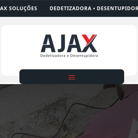
IZADORA • DESENTUPIDORA • LIMPEZA DE FOSSA •