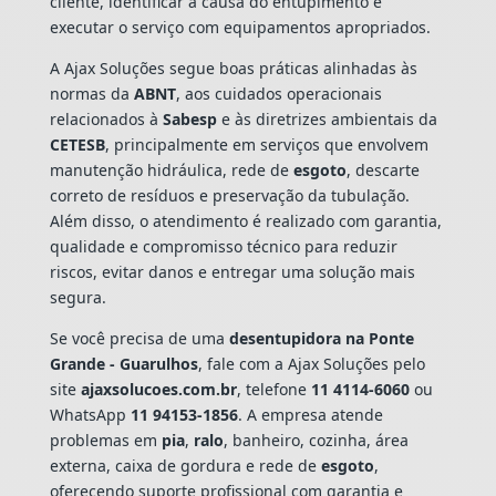
cliente, identificar a causa do entupimento e
executar o serviço com equipamentos apropriados.
A Ajax Soluções segue boas práticas alinhadas às
normas da
ABNT
, aos cuidados operacionais
relacionados à
Sabesp
e às diretrizes ambientais da
CETESB
, principalmente em serviços que envolvem
manutenção hidráulica, rede de
esgoto
, descarte
correto de resíduos e preservação da tubulação.
Além disso, o atendimento é realizado com garantia,
qualidade e compromisso técnico para reduzir
riscos, evitar danos e entregar uma solução mais
segura.
Se você precisa de uma
desentupidora na Ponte
Grande - Guarulhos
, fale com a Ajax Soluções pelo
site
ajaxsolucoes.com.br
, telefone
11 4114-6060
ou
WhatsApp
11 94153-1856
. A empresa atende
problemas em
pia
,
ralo
, banheiro, cozinha, área
externa, caixa de gordura e rede de
esgoto
,
oferecendo suporte profissional com garantia e