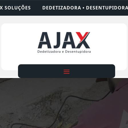
IZADORA • DESENTUPIDORA • LIMPEZA DE FOSSA •