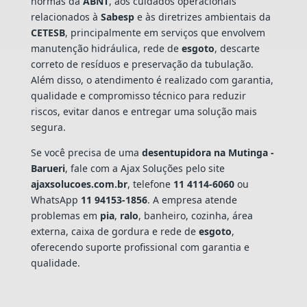
normas da
ABNT
, aos cuidados operacionais
relacionados à
Sabesp
e às diretrizes ambientais da
CETESB
, principalmente em serviços que envolvem
manutenção hidráulica, rede de
esgoto
, descarte
correto de resíduos e preservação da tubulação.
Além disso, o atendimento é realizado com garantia,
qualidade e compromisso técnico para reduzir
riscos, evitar danos e entregar uma solução mais
segura.
Se você precisa de uma
desentupidora na Mutinga -
Barueri
, fale com a Ajax Soluções pelo site
ajaxsolucoes.com.br
, telefone
11 4114-6060
ou
WhatsApp
11 94153-1856
. A empresa atende
problemas em
pia
,
ralo
, banheiro, cozinha, área
externa, caixa de gordura e rede de
esgoto
,
oferecendo suporte profissional com garantia e
qualidade.