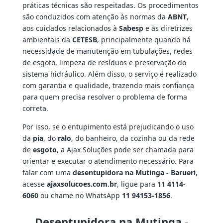
práticas técnicas são respeitadas. Os procedimentos
são conduzidos com atenção às normas da
ABNT
,
aos cuidados relacionados à
Sabesp
e às diretrizes
ambientais da
CETESB
, principalmente quando há
necessidade de manutenção em tubulações, redes
de esgoto, limpeza de resíduos e preservação do
sistema hidráulico. Além disso, o serviço é realizado
com garantia e qualidade, trazendo mais confiança
para quem precisa resolver o problema de forma
correta.
Por isso, se o entupimento está prejudicando o uso
da
pia
, do
ralo
, do banheiro, da cozinha ou da rede
de
esgoto
, a Ajax Soluções pode ser chamada para
orientar e executar o atendimento necessário. Para
falar com uma
desentupidora na Mutinga - Barueri
,
acesse
ajaxsolucoes.com.br
, ligue para
11 4114-
6060
ou chame no WhatsApp
11 94153-1856
.
Desentupidora na Mutinga -