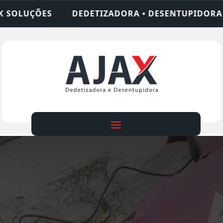
DORA • DESENTUPIDORA • LIMPEZA DE FOSSA • 24