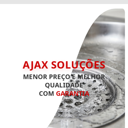
AJAX SOLUÇÕES
MENOR PREÇO E MELHOR
QUALIDADE
COM
GARANTIA