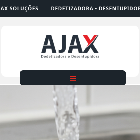
ADORA • DESENTUPIDORA • LIMPEZA DE FOSSA • 2