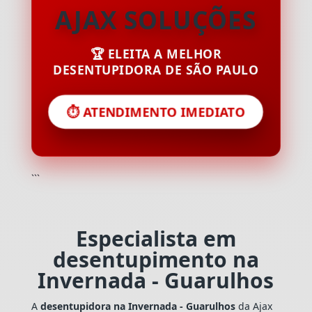
AJAX SOLUÇÕES
🏆 ELEITA A MELHOR
DESENTUPIDORA DE SÃO PAULO
⏱️ ATENDIMENTO IMEDIATO
```
Especialista em
desentupimento na
Invernada - Guarulhos
A
desentupidora na Invernada - Guarulhos
da Ajax