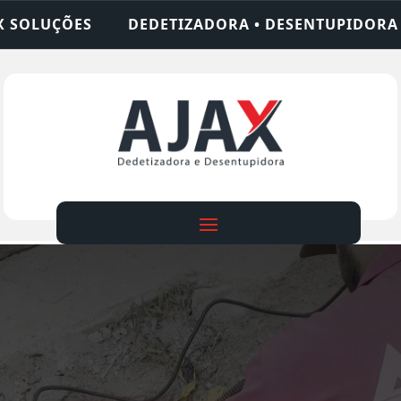
ZADORA • DESENTUPIDORA • LIMPEZA DE FOSSA • 