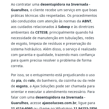
Ao contratar uma
desentupidora na Invernada -
Guarulhos
, o cliente recebe um serviço em que boas
práticas técnicas são respeitadas. Os procedimentos
são conduzidos com atenção às normas da
ABNT
,
aos cuidados relacionados à
Sabesp
e às diretrizes
ambientais da
CETESB
, principalmente quando há
necessidade de manutenção em tubulações, redes
de esgoto, limpeza de resíduos e preservação do
sistema hidráulico. Além disso, o serviço é realizado
com garantia e qualidade, trazendo mais confiança
para quem precisa resolver o problema de forma
correta.
Por isso, se o entupimento está prejudicando o uso
da
pia
, do
ralo
, do banheiro, da cozinha ou da rede
de
esgoto
, a Ajax Soluções pode ser chamada para
orientar e executar o atendimento necessário. Para
falar com uma
desentupidora na Invernada -
Guarulhos
, acesse
ajaxsolucoes.com.br
, ligue para
11 4114-6060
ou chame no WhatsApp
11 94153-1856
.