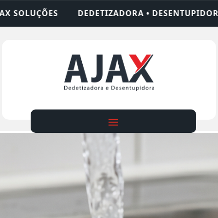
ADORA • DESENTUPIDORA • LIMPEZA DE FOSSA • 2