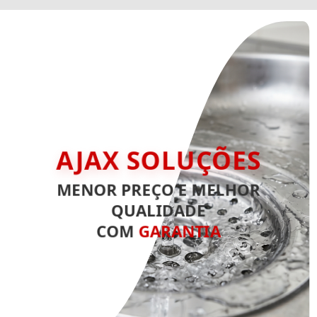
AJAX SOLUÇÕES
MENOR PREÇO E MELHOR
QUALIDADE
COM
GARANTIA